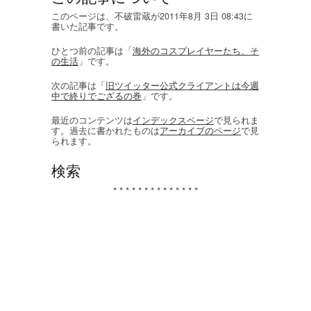
このページは、不破雷蔵が2011年8月 3日 08:43に
書いた記事です。
ひとつ前の記事は「
海外のコスプレイヤーたち、そ
の生活
」です。
次の記事は「
旧ツイッター公式クライアントは今週
中で終りでござるの巻
」です。
最近のコンテンツは
インデックスページ
で見られま
す。過去に書かれたものは
アーカイブのページ
で見
られます。
検索
* * * * * * * * * * * * * *