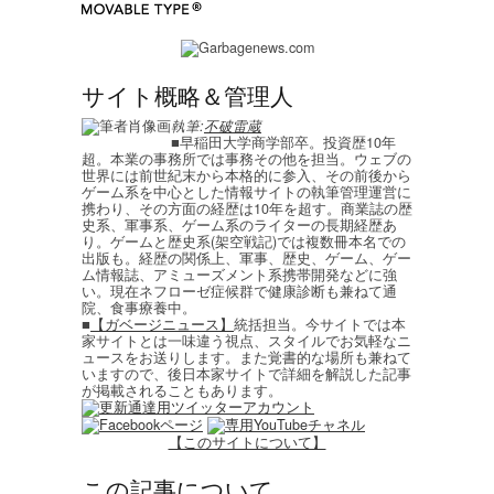
サイト概略＆管理人
執筆:
不破雷蔵
■早稲田大学商学部卒。投資歴10年
超。本業の事務所では事務その他を担当。ウェブの
世界には前世紀末から本格的に参入、その前後から
ゲーム系を中心とした情報サイトの執筆管理運営に
携わり、その方面の経歴は10年を超す。商業誌の歴
史系、軍事系、ゲーム系のライターの長期経歴あ
り。ゲームと歴史系(架空戦記)では複数冊本名での
出版も。経歴の関係上、軍事、歴史、ゲーム、ゲー
ム情報誌、アミューズメント系携帯開発などに強
い。現在ネフローゼ症候群で健康診断も兼ねて通
院、食事療養中。
■
【ガベージニュース】
統括担当。今サイトでは本
家サイトとは一味違う視点、スタイルでお気軽なニ
ュースをお送りします。また覚書的な場所も兼ねて
いますので、後日本家サイトで詳細を解説した記事
が掲載されることもあります。
【このサイトについて】
この記事について