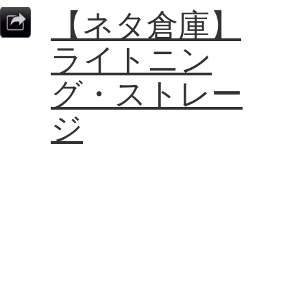
【ネタ倉庫】
ライトニン
グ・ストレー
ジ