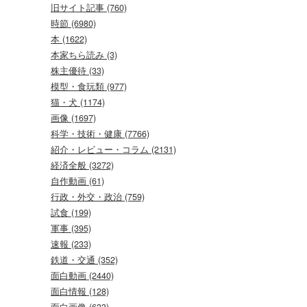
旧サイト記事 (760)
時節 (6980)
本 (1622)
本家ちら読み (3)
株主優待 (33)
模型・食玩類 (977)
猫・犬 (1174)
画像 (1697)
科学・技術・健康 (7766)
紹介・レビュー・コラム (2131)
経済全般 (3272)
自作動画 (61)
行政・外交・政治 (759)
試食 (199)
軍事 (395)
速報 (233)
鉄道・交通 (352)
面白動画 (2440)
面白情報 (128)
面白画像 (633)