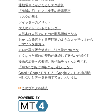
通勤電車にかかわるリスク計算
「鬼滅の刃」による東宝の特需恩恵
マスクの基本
ツイッターのメリット
大人のアドベントカレンダー
人気本は人気そのものが商品価値となる
おかしな発言をする専門家のような人を見つけたら
アマゾンを使おう
ミロが再び販売休止に、注文量が7倍とか
亡くなった家族の契約が継続して支払いが続く件
漫画の広告への要望。実作品をちゃんと教えれ
「switchであと10年ぐらい戦えるな」
Gmail・Googleドライブ・Googleフォトは2年間利
用しないとデータを消すでぇ、という話
このブログを購読