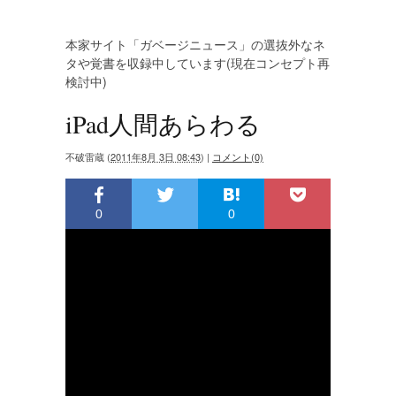
本家サイト「ガベージニュース」の選抜外なネ
タや覚書を収録中しています(現在コンセプト再
検討中)
iPad人間あらわる
不破雷蔵
(
2011年8月 3日 08:43
)
|
コメント(0)
0
0