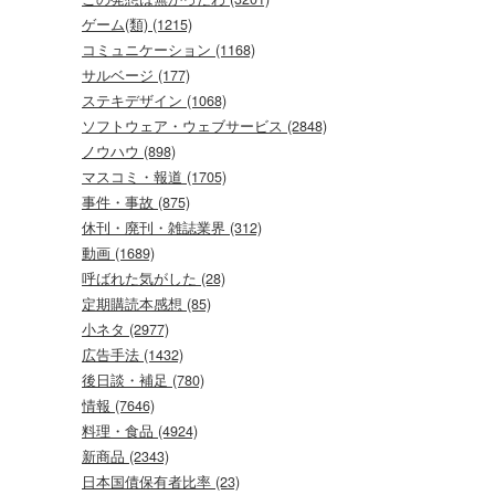
ゲーム(類) (1215)
コミュニケーション (1168)
サルベージ (177)
ステキデザイン (1068)
ソフトウェア・ウェブサービス (2848)
ノウハウ (898)
マスコミ・報道 (1705)
事件・事故 (875)
休刊・廃刊・雑誌業界 (312)
動画 (1689)
呼ばれた気がした (28)
定期購読本感想 (85)
小ネタ (2977)
広告手法 (1432)
後日談・補足 (780)
情報 (7646)
料理・食品 (4924)
新商品 (2343)
日本国債保有者比率 (23)