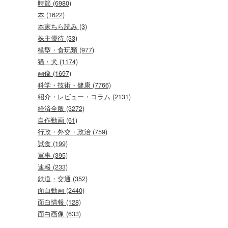
時節 (6980)
本 (1622)
本家ちら読み (3)
株主優待 (33)
模型・食玩類 (977)
猫・犬 (1174)
画像 (1697)
科学・技術・健康 (7766)
紹介・レビュー・コラム (2131)
経済全般 (3272)
自作動画 (61)
行政・外交・政治 (759)
試食 (199)
軍事 (395)
速報 (233)
鉄道・交通 (352)
面白動画 (2440)
面白情報 (128)
面白画像 (633)