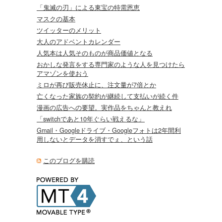
「鬼滅の刃」による東宝の特需恩恵
マスクの基本
ツイッターのメリット
大人のアドベントカレンダー
人気本は人気そのものが商品価値となる
おかしな発言をする専門家のような人を見つけたら
アマゾンを使おう
ミロが再び販売休止に、注文量が7倍とか
亡くなった家族の契約が継続して支払いが続く件
漫画の広告への要望。実作品をちゃんと教えれ
「switchであと10年ぐらい戦えるな」
Gmail・Googleドライブ・Googleフォトは2年間利
用しないとデータを消すでぇ、という話
このブログを購読