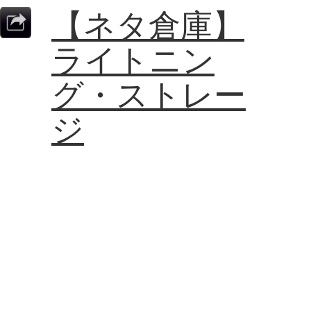
【ネタ倉庫】
ライトニン
グ・ストレー
ジ