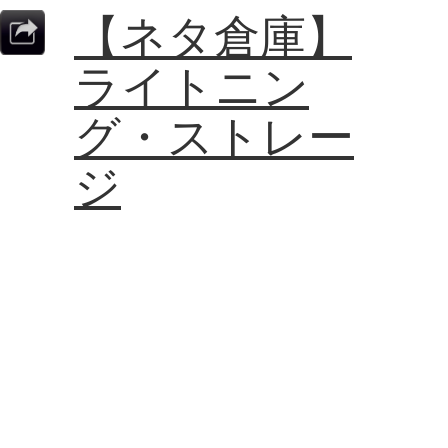
【ネタ倉庫】
ライトニン
グ・ストレー
ジ