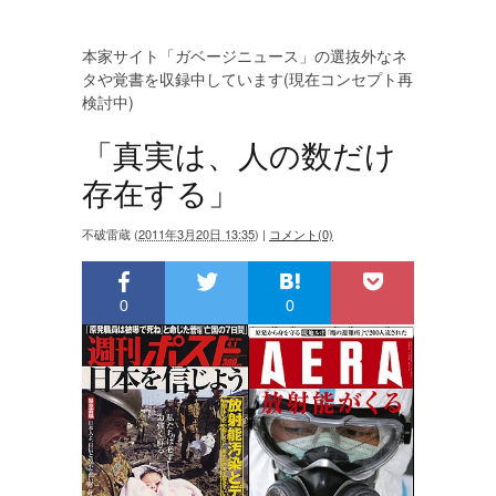
本家サイト「ガベージニュース」の選抜外なネ
タや覚書を収録中しています(現在コンセプト再
検討中)
「真実は、人の数だけ
存在する」
不破雷蔵
(
2011年3月20日 13:35
)
|
コメント(0)
0
0