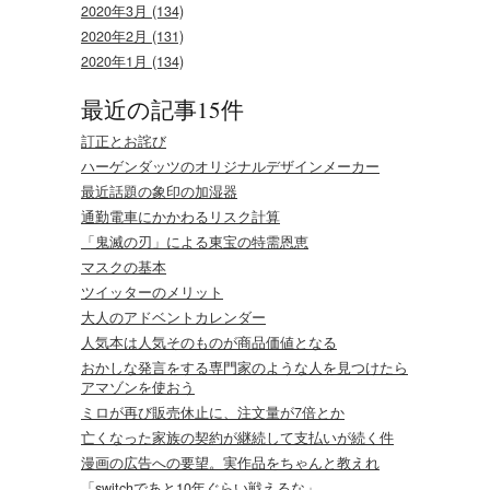
2020年3月 (134)
2020年2月 (131)
2020年1月 (134)
最近の記事15件
訂正とお詫び
ハーゲンダッツのオリジナルデザインメーカー
最近話題の象印の加湿器
通勤電車にかかわるリスク計算
「鬼滅の刃」による東宝の特需恩恵
マスクの基本
ツイッターのメリット
大人のアドベントカレンダー
人気本は人気そのものが商品価値となる
おかしな発言をする専門家のような人を見つけたら
アマゾンを使おう
ミロが再び販売休止に、注文量が7倍とか
亡くなった家族の契約が継続して支払いが続く件
漫画の広告への要望。実作品をちゃんと教えれ
「switchであと10年ぐらい戦えるな」