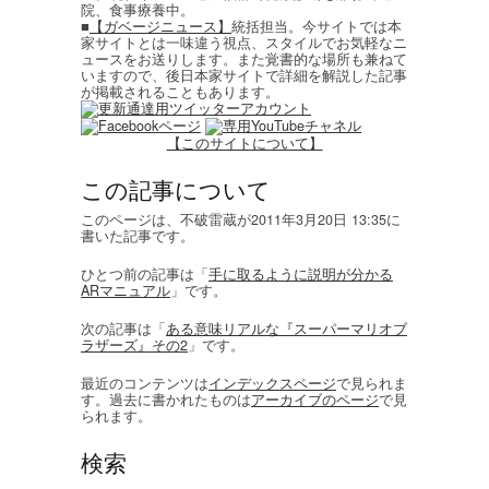
院、食事療養中。
■
【ガベージニュース】
統括担当。今サイトでは本
家サイトとは一味違う視点、スタイルでお気軽なニ
ュースをお送りします。また覚書的な場所も兼ねて
いますので、後日本家サイトで詳細を解説した記事
が掲載されることもあります。
【このサイトについて】
この記事について
このページは、不破雷蔵が2011年3月20日 13:35に
書いた記事です。
ひとつ前の記事は「
手に取るように説明が分かる
ARマニュアル
」です。
次の記事は「
ある意味リアルな『スーパーマリオブ
ラザーズ』その2
」です。
最近のコンテンツは
インデックスページ
で見られま
す。過去に書かれたものは
アーカイブのページ
で見
られます。
検索