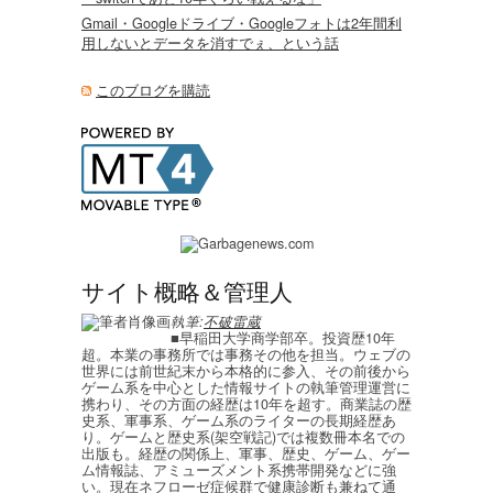
Gmail・Googleドライブ・Googleフォトは2年間利
用しないとデータを消すでぇ、という話
このブログを購読
サイト概略＆管理人
執筆:
不破雷蔵
■早稲田大学商学部卒。投資歴10年
超。本業の事務所では事務その他を担当。ウェブの
世界には前世紀末から本格的に参入、その前後から
ゲーム系を中心とした情報サイトの執筆管理運営に
携わり、その方面の経歴は10年を超す。商業誌の歴
史系、軍事系、ゲーム系のライターの長期経歴あ
り。ゲームと歴史系(架空戦記)では複数冊本名での
出版も。経歴の関係上、軍事、歴史、ゲーム、ゲー
ム情報誌、アミューズメント系携帯開発などに強
い。現在ネフローゼ症候群で健康診断も兼ねて通