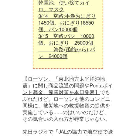
乾電池、使い捨てカイ
ロ、マスク
3/14 空路:手巻おにぎり
1450個、おにぎり18550
個、パン10000個
3/15 空路:パン 10000
個、おにぎり 25000個
海路(函館から):パ
ン 24000個
【ローソン、「東北地方太平洋沖地
震」に関し商品流通の問題やPontaポイ
ント募金、節電対策を本日発表】
でも
ふれたけど、ローソンも他のコンビニ
同様に、被災地への救援物資の提供を
実施している......のはいいのだけど、
その気合いの入れ方が尋常じゃない。
先日ラジオで「JALの協力で航空便で送