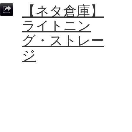
【ネタ倉庫】
ライトニン
グ・ストレー
ジ