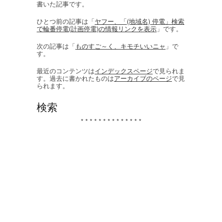
書いた記事です。
ひとつ前の記事は「
ヤフー、「(地域名) 停電」検索
で輪番停電(計画停電)の情報リンクを表示
」です。
次の記事は「
ものすご～く、キモチいいニャ
」で
す。
最近のコンテンツは
インデックスページ
で見られま
す。過去に書かれたものは
アーカイブのページ
で見
られます。
検索
* * * * * * * * * * * * * *