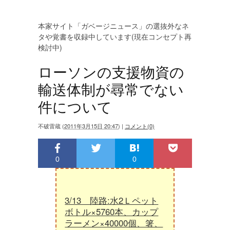
本家サイト「ガベージニュース」の選抜外なネ
タや覚書を収録中しています(現在コンセプト再
検討中)
ローソンの支援物資の
輸送体制が尋常でない
件について
不破雷蔵
(
2011年3月15日 20:47
)
|
コメント(0)
0
0
3/13 陸路:水2Ｌペット
ボトル×5760本、カップ
ラーメン×40000個、箸、