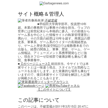
サイト概略＆管理人
執筆:
不破雷蔵
■早稲田大学商学部卒。投資歴10年
超。本業の事務所では事務その他を担当。ウェブの
世界には前世紀末から本格的に参入、その前後から
ゲーム系を中心とした情報サイトの執筆管理運営に
携わり、その方面の経歴は10年を超す。商業誌の歴
史系、軍事系、ゲーム系のライターの長期経歴あ
り。ゲームと歴史系(架空戦記)では複数冊本名での
出版も。経歴の関係上、軍事、歴史、ゲーム、ゲー
ム情報誌、アミューズメント系携帯開発などに強
い。現在ネフローゼ症候群で健康診断も兼ねて通
院、食事療養中。
■
【ガベージニュース】
統括担当。今サイトでは本
家サイトとは一味違う視点、スタイルでお気軽なニ
ュースをお送りします。また覚書的な場所も兼ねて
いますので、後日本家サイトで詳細を解説した記事
が掲載されることもあります。
【このサイトについて】
この記事について
このページは、不破雷蔵が2011年3月15日 20:47に