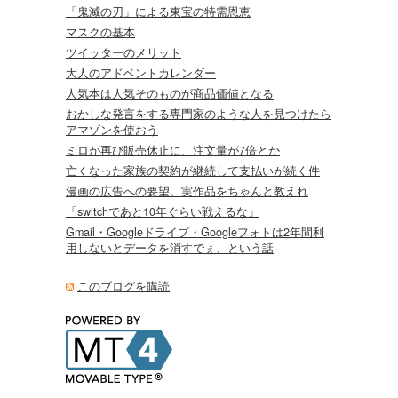
「鬼滅の刃」による東宝の特需恩恵
マスクの基本
ツイッターのメリット
大人のアドベントカレンダー
人気本は人気そのものが商品価値となる
おかしな発言をする専門家のような人を見つけたら
アマゾンを使おう
ミロが再び販売休止に、注文量が7倍とか
亡くなった家族の契約が継続して支払いが続く件
漫画の広告への要望。実作品をちゃんと教えれ
「switchであと10年ぐらい戦えるな」
Gmail・Googleドライブ・Googleフォトは2年間利
用しないとデータを消すでぇ、という話
このブログを購読