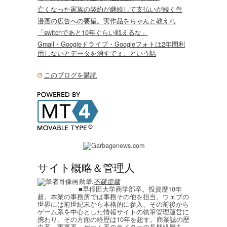
亡くなった家族の契約が継続して支払いが続く件
漫画の広告への要望。実作品をちゃんと教えれ
「switchであと10年ぐらい戦えるな」
Gmail・Googleドライブ・Googleフォトは2年間利
用しないとデータを消すでぇ、という話
このブログを購読
サイト概略＆管理人
執筆:
不破雷蔵
■早稲田大学商学部卒。投資歴10年
超。本業の事務所では事務その他を担当。ウェブの
世界には前世紀末から本格的に参入、その前後から
ゲーム系を中心とした情報サイトの執筆管理運営に
携わり、その方面の経歴は10年を超す。商業誌の歴
史系、軍事系、ゲーム系のライターの長期経歴あ