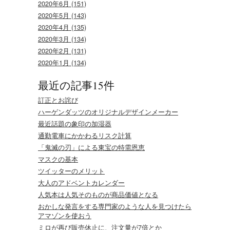
2020年6月 (151)
2020年5月 (143)
2020年4月 (135)
2020年3月 (134)
2020年2月 (131)
2020年1月 (134)
最近の記事15件
訂正とお詫び
ハーゲンダッツのオリジナルデザインメーカー
最近話題の象印の加湿器
通勤電車にかかわるリスク計算
「鬼滅の刃」による東宝の特需恩恵
マスクの基本
ツイッターのメリット
大人のアドベントカレンダー
人気本は人気そのものが商品価値となる
おかしな発言をする専門家のような人を見つけたら
アマゾンを使おう
ミロが再び販売休止に、注文量が7倍とか