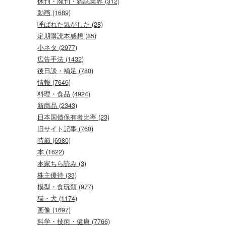
休刊・廃刊・雑誌業界 (312)
動画 (1689)
呼ばれた気がした (28)
定期購読本感想 (85)
小ネタ (2977)
広告手法 (1432)
後日談・補足 (780)
情報 (7646)
料理・食品 (4924)
新商品 (2343)
日本国債保有者比率 (23)
旧サイト記事 (760)
時節 (6980)
本 (1622)
本家ちら読み (3)
株主優待 (33)
模型・食玩類 (977)
猫・犬 (1174)
画像 (1697)
科学・技術・健康 (7766)