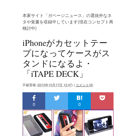
本家サイト「ガベージニュース」の選抜外なネ
タや覚書を収録中しています(現在コンセプト再
検討中)
iPhoneがカセットテー
プになってケースがス
タンドになるよ・
「iTAPE DECK」
不破雷蔵
(
2010年10月17日 12:47
)
|
コメント(0)
0
0