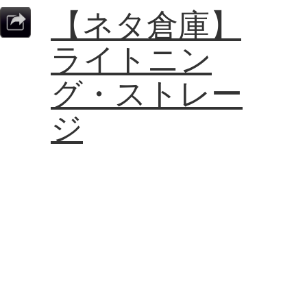
【ネタ倉庫】
ライトニン
グ・ストレー
ジ