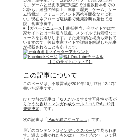
り。ゲームと歴史系(架空戦記)では複数冊本名での
出版も。経歴の関係上、軍事、歴史、ゲーム、ゲー
ム情報誌、アミューズメント系携帯開発などに強
い。現在ネフローゼ症候群で健康診断も兼ねて通
院、食事療養中。
■
【ガベージニュース】
統括担当。今サイトでは本
家サイトとは一味違う視点、スタイルでお気軽なニ
ュースをお送りします。また覚書的な場所も兼ねて
いますので、後日本家サイトで詳細を解説した記事
が掲載されることもあります。
【このサイトについて】
この記事について
このページは、不破雷蔵が2010年10月17日 12:47に
書いた記事です。
ひとつ前の記事は「
なんだかますます可能性が広が
りそうな香り・マンガ作成ツール「コミPo!」12月
発売決定
」です。
次の記事は「
iPadが猫になって......
」です。
最近のコンテンツは
インデックスページ
で見られま
す。過去に書かれたものは
アーカイブのページ
で見
られます。