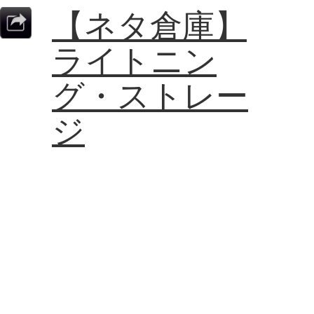
【ネタ倉庫】
ライトニン
グ・ストレー
ジ