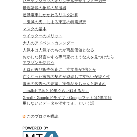
ハーゲンダッツのオリジナルデザインメーカー
最近話題の象印の加湿器
通勤電車にかかわるリスク計算
「鬼滅の刃」による東宝の特需恩恵
マスクの基本
ツイッターのメリット
大人のアドベントカレンダー
人気本は人気そのものが商品価値となる
おかしな発言をする専門家のような人を見つけたら
アマゾンを使おう
ミロが再び販売休止に、注文量が7倍とか
亡くなった家族の契約が継続して支払いが続く件
漫画の広告への要望。実作品をちゃんと教えれ
「switchであと10年ぐらい戦えるな」
Gmail・Googleドライブ・Googleフォトは2年間利
用しないとデータを消すでぇ、という話
このブログを購読