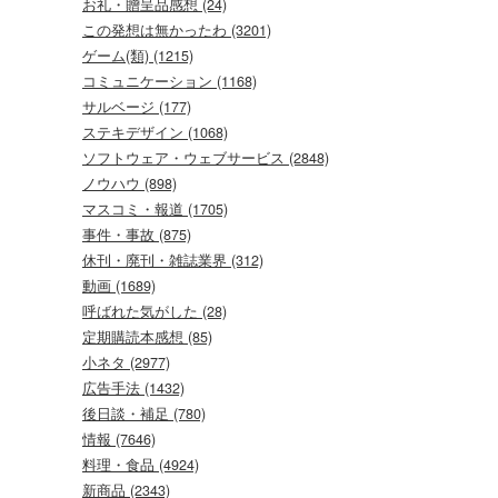
お礼・贈呈品感想 (24)
この発想は無かったわ (3201)
ゲーム(類) (1215)
コミュニケーション (1168)
サルベージ (177)
ステキデザイン (1068)
ソフトウェア・ウェブサービス (2848)
ノウハウ (898)
マスコミ・報道 (1705)
事件・事故 (875)
休刊・廃刊・雑誌業界 (312)
動画 (1689)
呼ばれた気がした (28)
定期購読本感想 (85)
小ネタ (2977)
広告手法 (1432)
後日談・補足 (780)
情報 (7646)
料理・食品 (4924)
新商品 (2343)