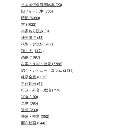
日本国債保有者比率 (23)
旧サイト記事 (760)
時節 (6980)
本 (1622)
本家ちら読み (3)
株主優待 (33)
模型・食玩類 (977)
猫・犬 (1174)
画像 (1697)
科学・技術・健康 (7766)
紹介・レビュー・コラム (2131)
経済全般 (3272)
自作動画 (61)
行政・外交・政治 (759)
試食 (199)
軍事 (395)
速報 (233)
鉄道・交通 (352)
面白動画 (2440)