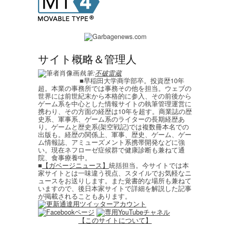
サイト概略＆管理人
執筆:
不破雷蔵
■早稲田大学商学部卒。投資歴10年
超。本業の事務所では事務その他を担当。ウェブの
世界には前世紀末から本格的に参入、その前後から
ゲーム系を中心とした情報サイトの執筆管理運営に
携わり、その方面の経歴は10年を超す。商業誌の歴
史系、軍事系、ゲーム系のライターの長期経歴あ
り。ゲームと歴史系(架空戦記)では複数冊本名での
出版も。経歴の関係上、軍事、歴史、ゲーム、ゲー
ム情報誌、アミューズメント系携帯開発などに強
い。現在ネフローゼ症候群で健康診断も兼ねて通
院、食事療養中。
■
【ガベージニュース】
統括担当。今サイトでは本
家サイトとは一味違う視点、スタイルでお気軽なニ
ュースをお送りします。また覚書的な場所も兼ねて
いますので、後日本家サイトで詳細を解説した記事
が掲載されることもあります。
【このサイトについて】