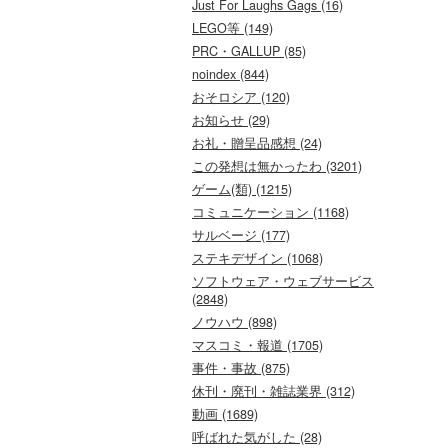
Just For Laughs Gags (16)
LEGO等 (149)
PRC・GALLUP (85)
noindex (844)
おそロシア (120)
お知らせ (29)
お礼・贈呈品感想 (24)
この発想は無かったわ (3201)
ゲーム(類) (1215)
コミュニケーション (1168)
サルベージ (177)
ステキデザイン (1068)
ソフトウェア・ウェブサービス
(2848)
ノウハウ (898)
マスコミ・報道 (1705)
事件・事故 (875)
休刊・廃刊・雑誌業界 (312)
動画 (1689)
呼ばれた気がした (28)