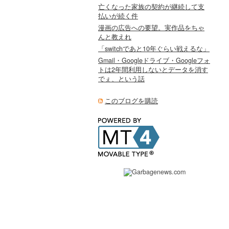
亡くなった家族の契約が継続して支
払いが続く件
漫画の広告への要望。実作品をちゃ
んと教えれ
「switchであと10年ぐらい戦えるな」
Gmail・Googleドライブ・Googleフォ
トは2年間利用しないとデータを消す
でぇ、という話
このブログを購読