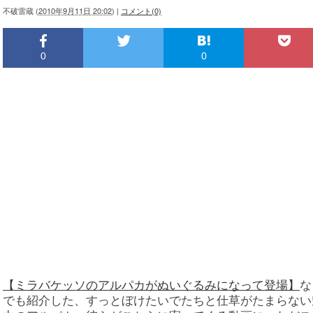
不破雷蔵
(
2010年9月11日 20:02
)
|
コメント(0)
0
0
【ミラバケッソのアルパカがぬいぐるみになって登場】
な
でも紹介した、すっとぼけたいでたちと仕草がたまらない