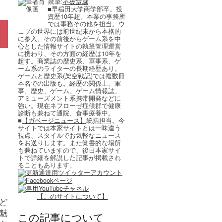
執筆:
不破雷蔵
■早稲田大学商学部卒。投
資歴10年超。本業の事務所
では事務その他を担当。ウ
ェブの世界には前世紀末から本格的
に参入、その前後からゲーム系を中
心とした情報サイトの執筆管理運営
に携わり、その方面の経歴は10年を
超す。商業誌の歴史系、軍事系、ゲ
ーム系のライターの長期経歴あり。
ゲームと歴史系(架空戦記)では複数冊
本名での出版も。経歴の関係上、軍
事、歴史、ゲーム、ゲーム情報誌、
アミューズメント系携帯開発などに
強い。現在ネフローゼ症候群で健康
診断も兼ねて通院、食事療養中。
■
【ガベージニュース】
統括担当。今
サイトでは本家サイトとは一味違う
視点、スタイルでお気軽なニュース
をお送りします。また覚書的な場所
も兼ねていますので、後日本家サイ
トで詳細を解説した記事が掲載され
ることもあります。
【このサイトについて】
ど
魅
この記事について