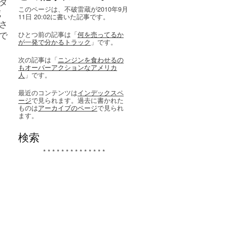
タ
このページは、不破雷蔵が2010年9月
威
11日 20:02に書いた記事です。
さ
で
ひとつ前の記事は「
何を売ってるか
が一発で分かるトラック
」です。
次の記事は「
ニンジンを食わせるの
もオーバーアクションなアメリカ
人
」です。
最近のコンテンツは
インデックスペ
ージ
で見られます。過去に書かれた
ものは
アーカイブのページ
で見られ
ます。
検索
* * * * * * * * * * * * * *