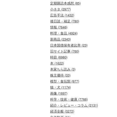
定期購読本感想 (85)
小ネタ (2977)
広告手法 (1432)
後日談・補足 (780)
情報 (7646)
料理・食品 (4924)
新商品 (2343)
日本国債保有者比率 (23)
旧サイト記事 (760)
時節 (6980)
本 (1622)
本家ちら読み (3)
株主優待 (33)
模型・食玩類 (977)
猫・犬 (1174)
画像 (1697)
科学・技術・健康 (7766)
紹介・レビュー・コラム (2131)
経済全般 (3272)