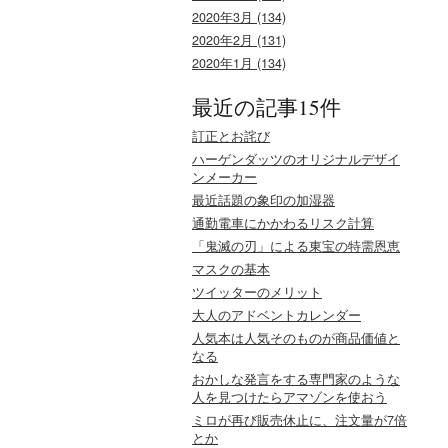
2020年3月 (134)
2020年2月 (131)
2020年1月 (134)
最近の記事15件
訂正とお詫び
ハーゲンダッツのオリジナルデザイ
ンメーカー
最近話題の象印の加湿器
通勤電車にかかわるリスク計算
「鬼滅の刃」による東宝の特需恩恵
マスクの基本
ツイッターのメリット
大人のアドベントカレンダー
人気本は人気そのものが商品価値と
なる
おかしな発言をする専門家のような
人を見つけたらアマゾンを使おう
ミロが再び販売休止に、注文量が7倍
とか