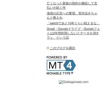
亡くなった家族の契約が継続して支
払いが続く件
漫画の広告への要望。実作品をちゃ
んと教えれ
「switchであと10年ぐらい戦えるな」
Gmail・Googleドライブ・Googleフォ
トは2年間利用しないとデータを消す
でぇ、という話
このブログを購読