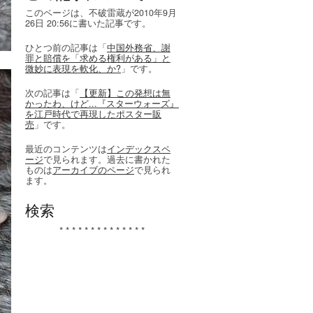
このページは、不破雷蔵が2010年9月
26日 20:56に書いた記事です。
ひとつ前の記事は「
中国外務省、謝
罪と賠償を「求める権利がある」と
微妙に表現を軟化、か?
」です。
次の記事は「
【更新】この発想は無
かったわ、けど...『スターウォーズ』
を江戸時代で再現したポスター販
売
」です。
最近のコンテンツは
インデックスペ
ージ
で見られます。過去に書かれた
ものは
アーカイブのページ
で見られ
ます。
検索
* * * * * * * * * * * * * *