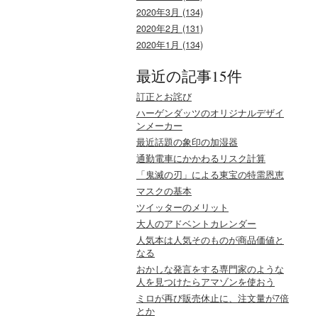
2020年3月 (134)
2020年2月 (131)
2020年1月 (134)
最近の記事15件
訂正とお詫び
ハーゲンダッツのオリジナルデザイ
ンメーカー
最近話題の象印の加湿器
通勤電車にかかわるリスク計算
「鬼滅の刃」による東宝の特需恩恵
マスクの基本
ツイッターのメリット
大人のアドベントカレンダー
人気本は人気そのものが商品価値と
なる
おかしな発言をする専門家のような
人を見つけたらアマゾンを使おう
ミロが再び販売休止に、注文量が7倍
とか