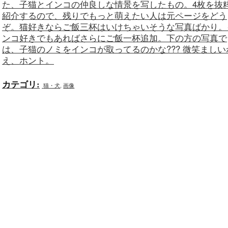
た、子猫とインコの仲良しな情景を写したもの。4枚を抜
紹介するので、残りでもっと萌えたい人は元ページをどう
ぞ。猫好きならご飯三杯はいけちゃいそうな写真ばかり。
ンコ好きでもあればさらにご飯一杯追加。下の方の写真で
は、子猫のノミをインコが取ってるのかな??? 微笑ましい
え、ホント。
カテゴリ
:
猫・犬
,
画像