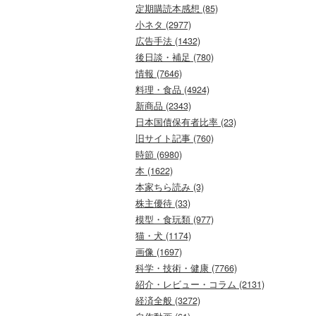
定期購読本感想 (85)
小ネタ (2977)
広告手法 (1432)
後日談・補足 (780)
情報 (7646)
料理・食品 (4924)
新商品 (2343)
日本国債保有者比率 (23)
旧サイト記事 (760)
時節 (6980)
本 (1622)
本家ちら読み (3)
株主優待 (33)
模型・食玩類 (977)
猫・犬 (1174)
画像 (1697)
科学・技術・健康 (7766)
紹介・レビュー・コラム (2131)
経済全般 (3272)