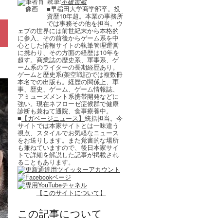
執筆:
不破雷蔵
■早稲田大学商学部卒。投
資歴10年超。本業の事務所
では事務その他を担当。ウ
ェブの世界には前世紀末から本格的
に参入、その前後からゲーム系を中
心とした情報サイトの執筆管理運営
に携わり、その方面の経歴は10年を
超す。商業誌の歴史系、軍事系、ゲ
ーム系のライターの長期経歴あり。
ゲームと歴史系(架空戦記)では複数冊
本名での出版も。経歴の関係上、軍
事、歴史、ゲーム、ゲーム情報誌、
アミューズメント系携帯開発などに
強い。現在ネフローゼ症候群で健康
診断も兼ねて通院、食事療養中。
■
【ガベージニュース】
統括担当。今
サイトでは本家サイトとは一味違う
視点、スタイルでお気軽なニュース
をお送りします。また覚書的な場所
も兼ねていますので、後日本家サイ
トで詳細を解説した記事が掲載され
ることもあります。
【このサイトについて】
この記事について