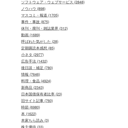
ソフトウェア・ウェブサービス (2848)
ノウハウ (898)
マスコミ・報道 (1705)
事件・事故 (875)
休刊・廃刊・雑誌業界 (312)
動画 (1689)
呼ばれた気がした (28)
定期購読本感想 (85)
小ネタ (2977)
広告手法 (1432)
後日談・補足 (780)
情報 (7646)
料理・食品 (4924)
新商品 (2343)
日本国債保有者比率 (23)
旧サイト記事 (760)
時節 (6980)
本 (1622)
本家ちら読み (3)
株主優待 (33)