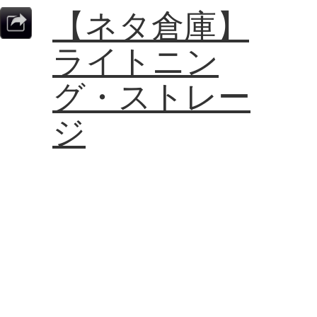
【ネタ倉庫】
ライトニン
グ・ストレー
ジ