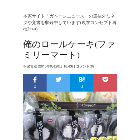
本家サイト「ガベージニュース」の選抜外なネ
タや覚書を収録中しています(現在コンセプト再
検討中)
俺のロールケーキ(ファ
ミリーマート)
不破雷蔵
(
2010年9月20日 16:43
)
|
コメント(0)
0
0