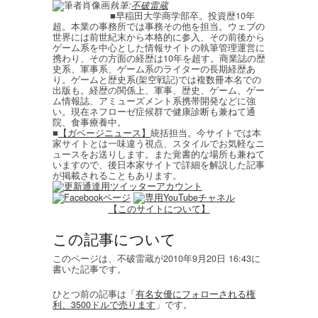
執筆:
不破雷蔵
■早稲田大学商学部卒。投資歴10年
超。本業の事務所では事務その他を担当。ウェブの
世界には前世紀末から本格的に参入、その前後から
ゲーム系を中心とした情報サイトの執筆管理運営に
携わり、その方面の経歴は10年を超す。商業誌の歴
史系、軍事系、ゲーム系のライターの長期経歴あ
り。ゲームと歴史系(架空戦記)では複数冊本名での
出版も。経歴の関係上、軍事、歴史、ゲーム、ゲー
ム情報誌、アミューズメント系携帯開発などに強
い。現在ネフローゼ症候群で健康診断も兼ねて通
院、食事療養中。
■
【ガベージニュース】
統括担当。今サイトでは本
家サイトとは一味違う視点、スタイルでお気軽なニ
ュースをお送りします。また覚書的な場所も兼ねて
いますので、後日本家サイトで詳細を解説した記事
が掲載されることもあります。
【このサイトについて】
この記事について
このページは、不破雷蔵が2010年9月20日 16:43に
書いた記事です。
ひとつ前の記事は「
有名女優にフォローされる権
利、3500ドルで売ります
」です。