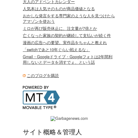
大人のアドベントカレンダー
人気本は人気そのものが商品価値となる
おかしな発言をする専門家のような人を見つけたら
アマゾンを使おう
ミロが再び販売休止に、注文量が7倍とか
亡くなった家族の契約が継続して支払いが続く件
漫画の広告への要望。実作品をちゃんと教えれ
「switchであと10年ぐらい戦えるな」
Gmail・Googleドライブ・Googleフォトは2年間利
用しないとデータを消すでぇ、という話
このブログを購読
サイト概略＆管理人